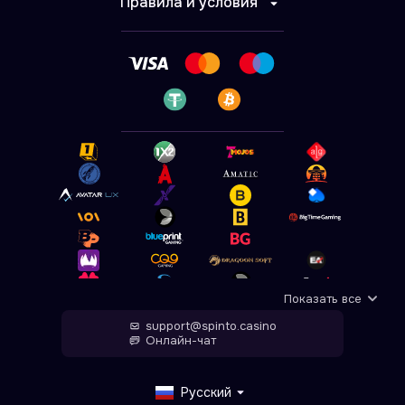
Правила и условия
Мобильное приложение
Зал славы
Партнерам
FAQ
Обратная связь
Игровой зал
Правила и условия
Ответственная игра
Политика конфиденциальности
Борьба с отмыванием денег
Политика возврата
Показать все
support@spinto.casino
Онлайн-чат
Русский