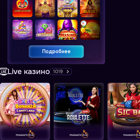
kurnoso***
4117***
Grom351***
Подробнее
Live казино
1019