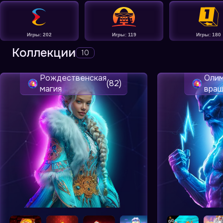
Игры:
202
Игры:
119
Игры:
180
Коллекции
10
Рождественская
Оли
(82)
магия
вра