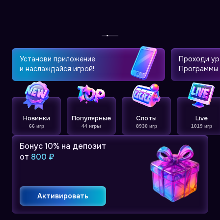
Установи приложение
Проходи ур
и наслаждайся игрой!
Программы 
Новинки
Популярные
Слоты
Live
66 игр
44 игры
8930 игр
1019 игр
Бонус 10% на депозит
от
800
₽
Шопоманы!
Подставляйте карманы!
Активировать