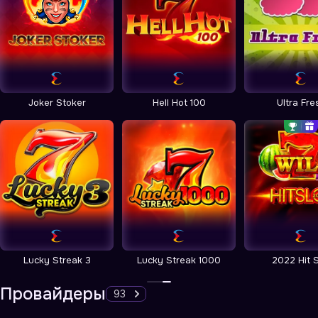
Joker Stoker
Hell Hot 100
Ultra Fre
Lucky Streak 3
Lucky Streak 1000
2022 Hit S
Провайдеры
93