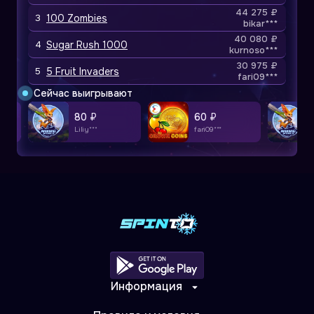
44 275
₽
100 Zombies
bikar***
40 080
₽
Sugar Rush 1000
kurnoso***
30 975
₽
5 Fruit Invaders
fari09***
Сейчас выигрывают
80
₽
60
₽
Liliy***
fari09***
Информация
О нас
Новости
Программа лояльности
Кешбэк
Джекпот