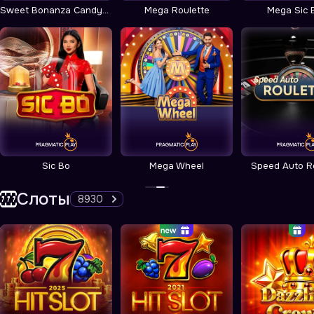
Sweet Bonanza CandyLand
Mega Roulette
Mega Sic 
Sic Bo
Mega Wheel
Speed Auto R
Слоты
8930