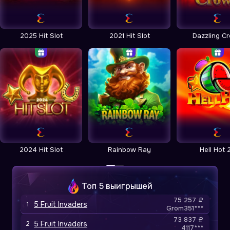
2025 Hit Slot
2021 Hit Slot
Dazzling C
2024 Hit Slot
Rainbow Ray
Hell Hot 
Топ 5 выигрышей
75 257
₽
5 Fruit Invaders
Grom351***
73 837
₽
5 Fruit Invaders
4117***