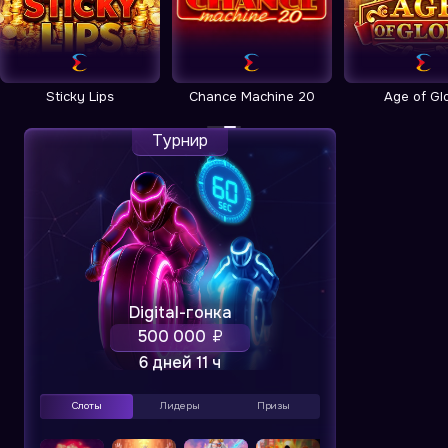
Sticky Lips
Chance Machine 20
Age of Gl
Турнир
Digital-гонка
500 000
₽
6 дней 11 ч
Слоты
Лидеры
Призы